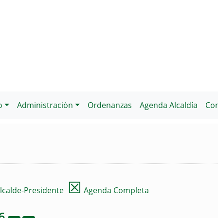
o
Administración
Ordenanzas
Agenda Alcaldía
Con
☒
lcalde-Presidente
Agenda Completa
6