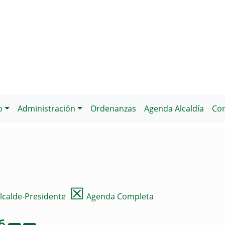
o
Administración
Ordenanzas
Agenda Alcaldía
Con
☒
lcalde-Presidente
Agenda Completa
6