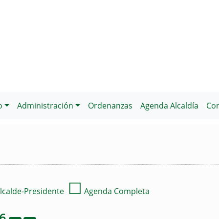
o
Administración
Ordenanzas
Agenda Alcaldía
Con
☐
lcalde-Presidente
Agenda Completa
26