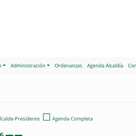
o
Administración
Ordenanzas
Agenda Alcaldía
Con
☐
lcalde-Presidente
Agenda Completa
26