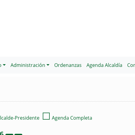
o
Administración
Ordenanzas
Agenda Alcaldía
Con
☐
lcalde-Presidente
Agenda Completa
26