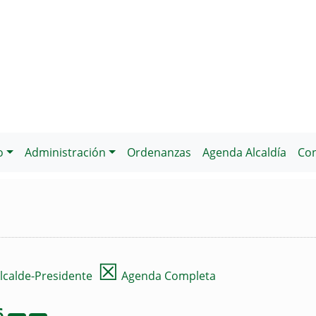
o
Administración
Ordenanzas
Agenda Alcaldía
Con
☒
lcalde-Presidente
Agenda Completa
6