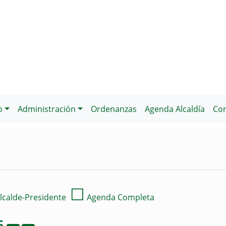
o
Administración
Ordenanzas
Agenda Alcaldía
Con
☐
lcalde-Presidente
Agenda Completa
5