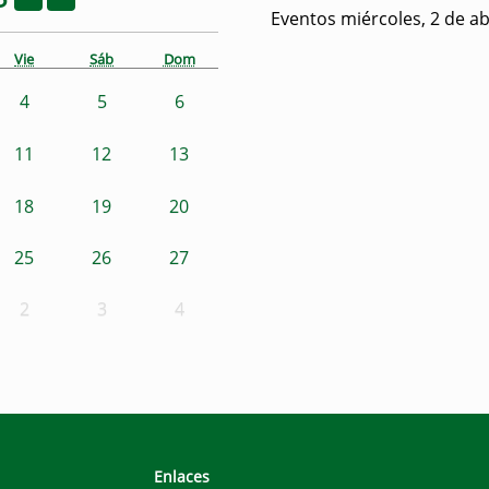
Eventos miércoles, 2 de ab
Vie
Sáb
Dom
4
5
6
11
12
13
18
19
20
25
26
27
2
3
4
Enlaces