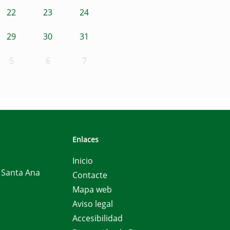
22
23
24
29
30
31
5
6
7
Enlaces
Inicio
e Santa Ana
Contacte
Mapa web
Aviso legal
Accesibilidad