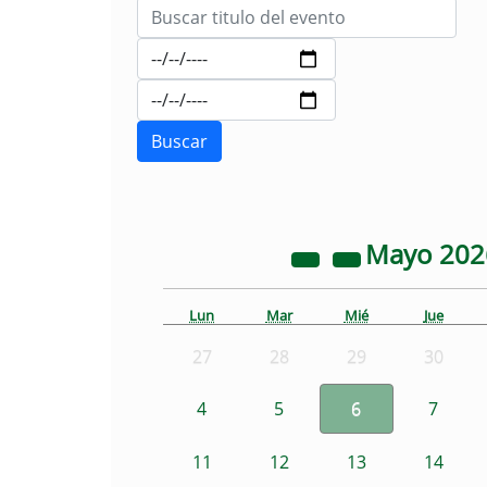
Mayo
20
Lun
Mar
Mié
Jue
27
28
29
30
4
5
6
7
11
12
13
14