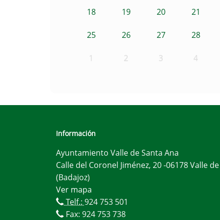
18
19
20
21
25
26
27
28
1
2
3
4
Información
Ayuntamiento Valle de Santa Ana
Calle del Coronel Jiménez, 20 -06178 Valle d
(Badajoz)
Ver mapa
Telf.:
924 753 501
Fax: 924 753 738