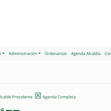
o
Administración
Ordenanzas
Agenda Alcaldía
Con
☒
lcalde-Presidente
Agenda Completa
26